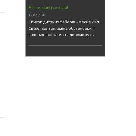
Весняний настрій!
19.02.2020
Список дитячих таборів – весна 2020
Свіже повітря, зміна обстановки і
захоплюючі заняття допоможуть...