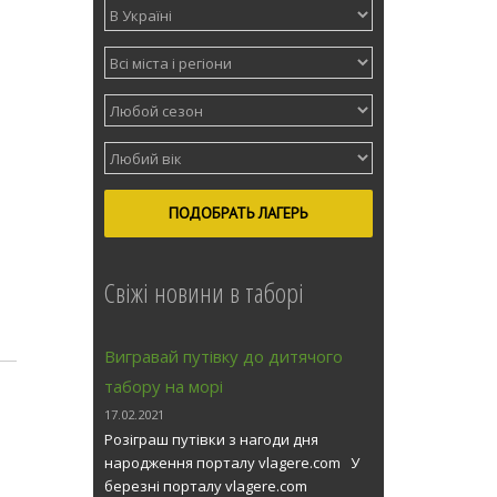
ПОДОБРАТЬ ЛАГЕРЬ
Свіжі новини в таборі
Вигравай путівку до дитячого
табору на морі
17.02.2021
Розіграш путівки з нагоди дня
народження порталу vlagere.com У
березні порталу vlagere.com