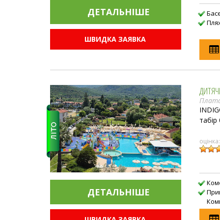
ДЕТАЛЬНIШЕ
Бас
Пля
ШВИДКА ЗАЯВКА
ДИТЯЧИ
Плата
INDIG
табір 
оцінка
Ком
ДЕТАЛЬНIШЕ
При
Ком
ШВИДКА ЗАЯВКА