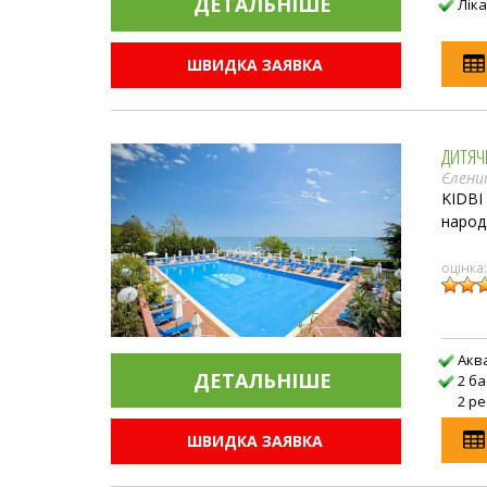
ДЕТАЛЬНIШЕ
Лік
ШВИДКА ЗАЯВКА
ДИТЯЧИ
Єлени
KIDBI
народ
оцінка
Акв
ДЕТАЛЬНIШЕ
2 б
2 р
ШВИДКА ЗАЯВКА