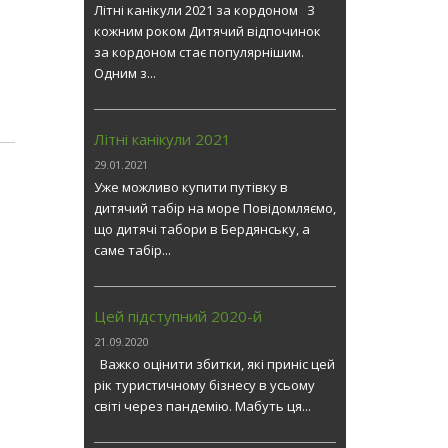
Літні канікули 2021 за кордоном З
кожним роком Дитячий відпочинок
за кордоном стає популярнішим.
Одним з...
Літні канікули 2021
29.01.2021
Уже можливо купити путівку в
дитячий табір на море Повідомляємо,
що дитячі табори в Бердянську, а
саме табір...
Цей підступний 2020-й
21.09.2020
Важко оцінити збитки, які приніс цей
рік туристичному бізнесу в усьому
світі через пандемію. Мабуть ця...