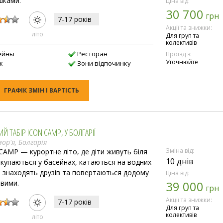
шками.
Ціна від:
30 700
:
грн
7-17 рокiв
Акції та знижки:
лiто
Для груп та
колективів
ейны
Ресторан
Проїзд з:
Уточнюйте
ж
Зони відпочинку
ГРАФІК ЗМІН І ВАРТІСТЬ
Й ТАБІР ICON CAMP, У БОЛГАРІЇ
ор'я, Болгарія
Зміна від:
CAMP — курортне літо, де діти живуть біля
10 днів
 купаються у басейнах, катаються на водних
х, знаходять друзів та повертаються додому
Ціна від:
вими.
39 000
грн
:
Акції та знижки:
7-17 рокiв
Для груп та
колективів
лiто