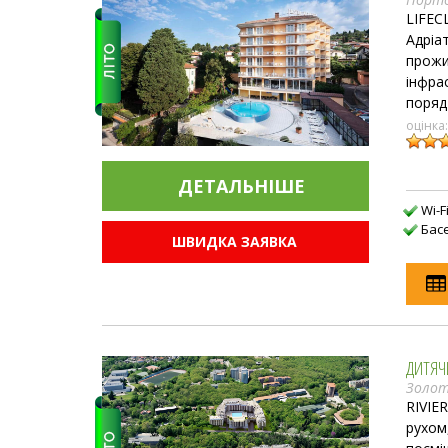
LIFEC
Адріа
прожи
інфра
поряд
оцінка
ДЕТАЛЬНIШЕ
Wi-F
Бас
ШВИДКА ЗАЯВКА
ДИТЯЧИ
Золоті
RIVIE
рухом