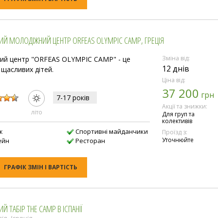
ИЙ МОЛОДІЖНИЙ ЦЕНТР ORFEAS OLYMPIC CAMP, ГРЕЦІЯ
Зміна від:
ий центр "ORFEAS OLYMPIC CAMP" - це
12 днів
 щасливих дітей.
Ціна від:
37 200
:
грн
7-17 рокiв
Акції та знижки:
лiто
Для груп та
колективів
ж
Спортивні майданчики
Проїзд з:
Уточнюйте
ейн
Ресторан
ГРАФІК ЗМІН І ВАРТІСТЬ
Й ТАБІР THE CAMP В ІСПАНІЇ