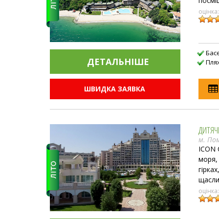
посмі
оцінка
Бас
ДЕТАЛЬНIШЕ
Пля
ШВИДКА ЗАЯВКА
ДИТЯЧИ
м. Пом
ICON 
моря,
гірка
щасли
оцінка