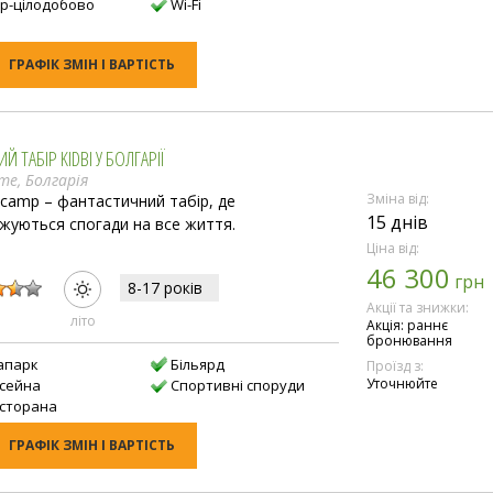
ар-цілодобово
Wi-Fi
ГРАФІК ЗМІН І ВАРТІСТЬ
Й ТАБІР KIDBI У БОЛГАРІЇ
те, Болгарія
Зміна від:
 camp – фантастичний табір, де
15 днів
жуються спогади на все життя.
Ціна від:
46 300
:
грн
8-17 рокiв
Акції та знижки:
лiто
Акція: раннє
бронювання
апарк
Більярд
Проїзд з:
Уточнюйте
асейна
Спортивні споруди
есторана
ГРАФІК ЗМІН І ВАРТІСТЬ