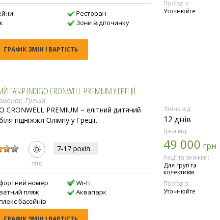
Проїзд з:
Уточнюйте
ейни
Ресторан
ж
Зони відпочинку
ГРАФІК ЗМІН І ВАРТІСТЬ
Й ТАБІР INDIGO CRONWELL PREMIUM У ГРЕЦІЇ
монас, Греція
Зміна від:
O CRONWELL PREMIUM – елітний дитячий
12 днів
біля підніжжя Олімпу у Греції.
Ціна від:
49 000
:
грн
7-17 рокiв
Акції та знижки:
лiто
Для груп та
колективів
фортний номер
Wi-Fi
Проїзд з:
Уточнюйте
ватний пляж
Аквапарк
плекс басейнів
ГРАФІК ЗМІН І ВАРТІСТЬ