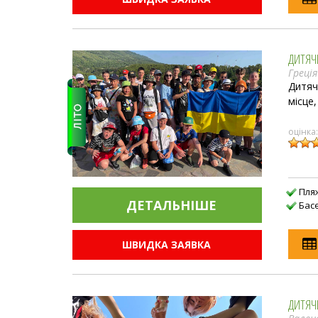
ДИТЯЧ
Греція
Дитяч
місце,
оцінка
Пля
ДЕТАЛЬНIШЕ
Бас
ШВИДКА ЗАЯВКА
ДИТЯЧИ