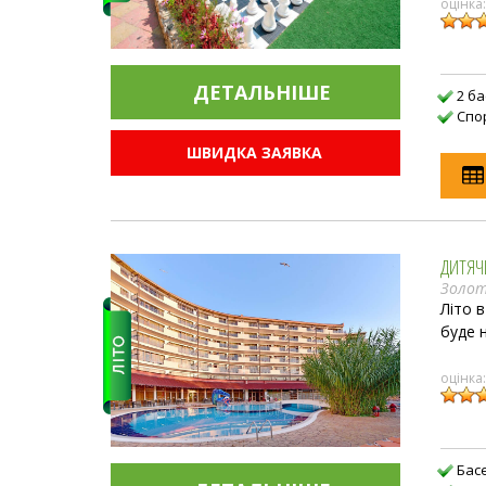
оцінка
ДЕТАЛЬНIШЕ
2 б
Спо
ШВИДКА ЗАЯВКА
ДИТЯЧ
Золоті
Літо 
буде 
оцінка
Бас