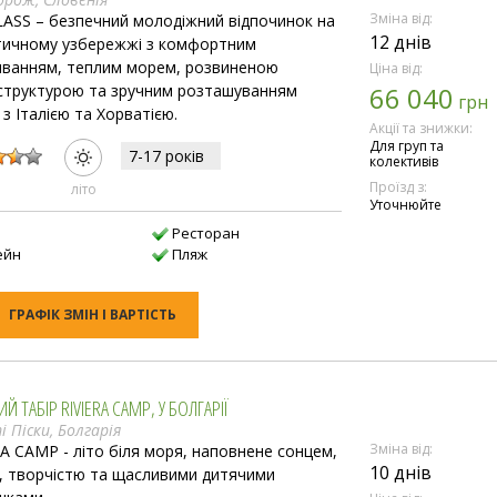
Зміна від:
LASS – безпечний молодіжний відпочинок на
12 днів
тичному узбережжі з комфортним
ванням, теплим морем, розвиненою
Ціна від:
структурою та зручним розташуванням
66 040
грн
 з Італією та Хорватією.
Акції та знижки:
:
Для груп та
7-17 рокiв
колективів
Проїзд з:
лiто
Уточнюйте
i
Ресторан
ейн
Пляж
ГРАФІК ЗМІН І ВАРТІСТЬ
Й ТАБІР RIVIERA CAMP, У БОЛГАРІЇ
 Піски, Болгарія
Зміна від:
RA CAMP - літо біля моря, наповнене сонцем,
10 днів
, творчістю та щасливими дитячими