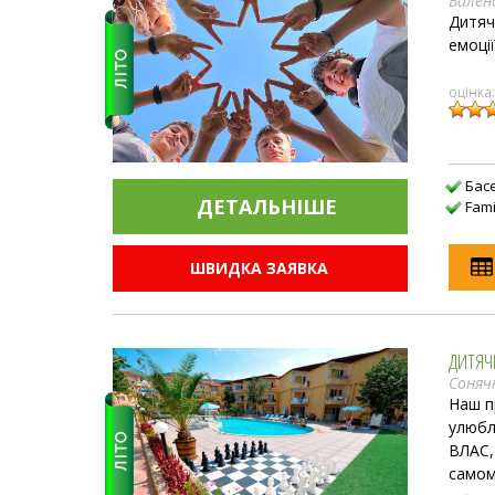
Валенс
Дитяч
емоці
оцінка
Бас
ДЕТАЛЬНIШЕ
Fami
ШВИДКА ЗАЯВКА
ДИТЯЧ
Соняч
Наш п
улюбл
ВЛАС,
самом