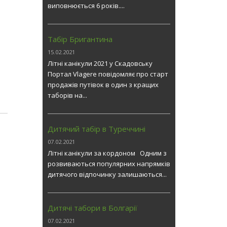
виповнюється 6 років....
Табір Бригантина
15.02.2021
Літні канікули 2021 у Скадовську
Портал Vlagere повідомляє про старт
продажів путівок в один з кращих
таборів на...
Дитячий табір в Туреччині
07.02.2021
Літні канікули за кордоном Одним з
розвиваються популярних напрямків
дитячого відпочинку залишаються...
Дитячі табори в Болгарії
07.02.2021