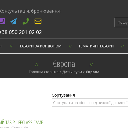
Консультація, бронювання:
Шукати
+38 050 201 02 02
НI
ТАБОРИ ЗА КОРДОНОМ
ТЕМАТИЧНІ ТАБОРИ
Європа
Головна сторінка
>
Дитячі тури
>
Європа
Й ТАБІР LIFECLASS CAMP
рож, Словенія