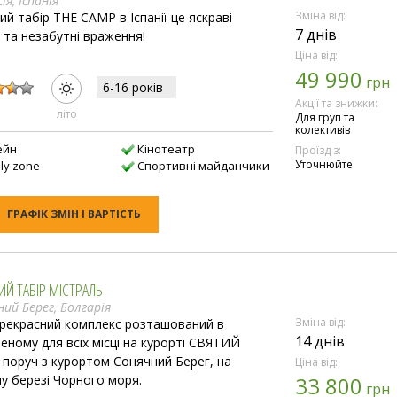
ія, Іспанія
Зміна від:
ий табір THE CAMP в Іспанії це яскраві
7 днів
ї та незабутні враження!
Ціна від:
49 990
:
грн
6-16 рокiв
Акції та знижки:
лiто
Для груп та
колективів
ейн
Кінотеатр
Проїзд з:
Уточнюйте
ly zone
Спортивні майданчики
ГРАФІК ЗМІН І ВАРТІСТЬ
ИЙ ТАБІР МІСТРАЛЬ
ний Берег, Болгарія
Зміна від:
рекрасний комплекс розташований в
14 днів
еному для всіх місці на курорті СВЯТИЙ
 поруч з курортом Сонячний Берег, на
Ціна від:
у березі Чорного моря.
33 800
грн