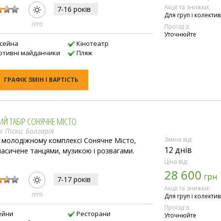
:
Акції та знижки:
7-16 рокiв
Для груп і колектив
лiто
Проїзд з:
Уточнюйте
асейна
Кінотеатр
ртивні майданчики
Пляж
ГРАФІК ЗМІН І ВАРТІСТЬ
ИЙ ТАБІР СОНЯЧНЕ МІСТО
 Піски, Болгарія
Зміна від:
в молодіжному комплексі Сонячне Місто,
12 днів
насичене танцями, музикою і розвагами.
Ціна від:
28 600
:
грн
7-17 рокiв
Акції та знижки:
лiто
Для груп і колектив
Проїзд з:
ейни
Ресторани
Уточнюйте