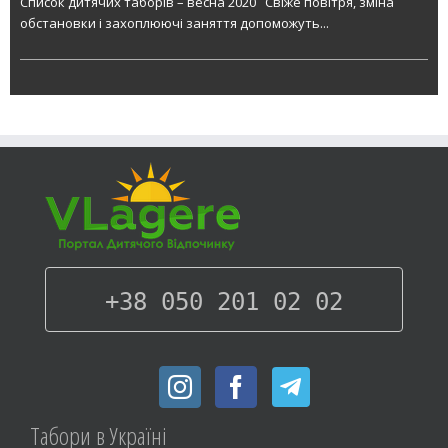
Список дитячих таборів – весна 2020 Свіже повітря, зміна
обстановки і захоплюючі заняття допоможуть...
+38 050 201 02 02
Табори в Українi