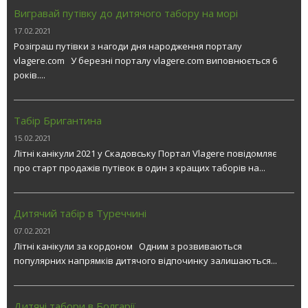
Вигравай путівку до дитячого табору на морі
17.02.2021
Розіграш путівки з нагоди дня народження порталу
vlagere.com У березні порталу vlagere.com виповнюється 6
років....
Табір Бригантина
15.02.2021
Літні канікули 2021 у Скадовську Портал Vlagere повідомляє
про старт продажів путівок в один з кращих таборів на...
Дитячий табір в Туреччині
07.02.2021
Літні канікули за кордоном Одним з розвиваються
популярних напрямків дитячого відпочинку залишаються...
Дитячі табори в Болгарії