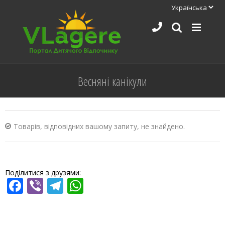
Skip
to
content
Весняні канікули
Товарів, відповідних вашому запиту, не знайдено.
Поділитися з друзями:
Facebook
Viber
Telegram
WhatsApp