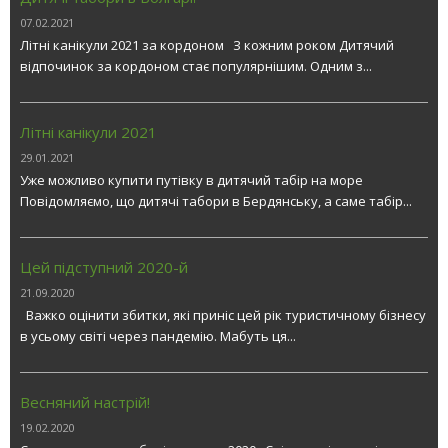
07.02.2021
Літні канікули 2021 за кордоном З кожним роком Дитячий
відпочинок за кордоном стає популярнішим. Одним з...
Літні канікули 2021
29.01.2021
Уже можливо купити путівку в дитячий табір на море
Повідомляємо, що дитячі табори в Бердянську, а саме табір...
Цей підступний 2020-й
21.09.2020
Важко оцінити збитки, які приніс цей рік туристичному бізнесу
в усьому світі через пандемію. Мабуть ця...
Весняний настрій!
19.02.2020