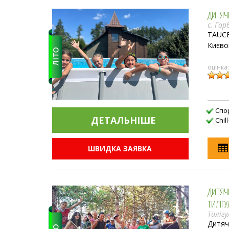
ДИТЯЧ
с. Гор
TAUCE
Києво
оцінка
Спо
ДЕТАЛЬНIШЕ
Сhil
ШВИДКА ЗАЯВКА
ДИТЯЧ
ТИЛІГ
Тиліг
Дитяч