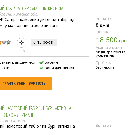
ИЙ ТАБІР TAUCER CAMP, ПІД КИЄВОМ
бовичі, Київська обл.
Зміна від:
R Camp – камерний дитячий табір під
8 днів
м, у мальовничій зеленій зоні.
Ціна від:
18 500
:
грн
6-15 рокiв
Акції та знижки:
лiто
Акція: для груп та
колективів
ртивні майданчики
Басейн
Проїзд з:
Уточнюйте
l-зони
Зони для пікніків
ГРАФІК ЗМІН І ВАРТІСТЬ
ИЙ НАМЕТОВИЙ ТАБІР “КІНБУРН АКТИВ НА
УЛЬСЬКОМУ ЛИМАНІ”
ульский лиман
Зміна від:
ий наметовий табір "Кінбурн актив на