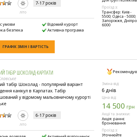
Для груп і колектив
7-17 рокiв
Проїзд з:
лiто
Трансфер: Киів -
5500; Одеса - 5000;
Запоріжжя, Дніпро
с умови
Відомий курорт
6000
ока безпека
Активна програма
ГРАФІК ЗМІН І ВАРТІСТЬ
ИЙ ТАБІР ШОКОЛАД-КАРПАТИ
Рекомендує
Славське
Зміна від:
ий табір Шоколад - популярний варіант
6 днів
дення канікул в Карпатах. Табір
шований у відомому мальовничому курорті
Ціна від:
ьке
14 500
грн
:
Акції та знижки:
6-17 рокiв
Акція: раннє
бронювання
лiто
Проїзд з:
Уточнюйте
асне дозвілля
Активний відпочинок