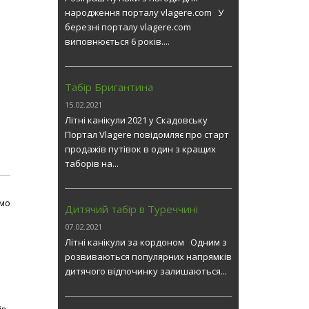
народження порталу vlagere.com У
березні порталу vlagere.com
виповнюється 6 років....
Табір Бригантина
15.02.2021
Літні канікули 2021 у Скадовську
Портал Vlagere повідомляє про старт
продажів путівок в один з кращих
таборів на...
мо
Дитячий табір в Туреччині
07.02.2021
Літні канікули за кордоном Одним з
розвиваються популярних напрямків
дитячого відпочинку залишаються...