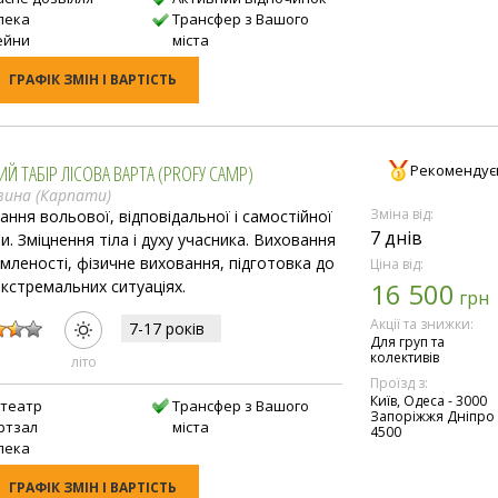
пека
Трансфер з Вашого
ейни
міста
ГРАФІК ЗМІН І ВАРТІСТЬ
Й ТАБІР ЛІСОВА ВАРТА (PROFУ CAMP)
Рекомендує
вина (Карпати)
Зміна від:
ання вольової, відповідальної і самостійної
7 днів
и. Зміцнення тіла і духу учасника. Виховання
омленості, фізичне виховання, підготовка до
Ціна від:
 екстремальних ситуаціях.
16 500
грн
:
Акції та знижки:
7-17 рокiв
Для груп та
колективів
лiто
Проїзд з:
Київ, Одеса - 3000
отеатр
Трансфер з Вашого
Запоріжжя Дніпро 
ртзал
міста
4500
пека
ГРАФІК ЗМІН І ВАРТІСТЬ