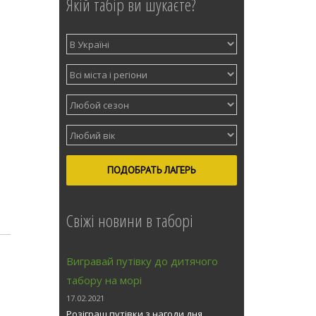
Якій табір ви шукаєте?
ПОДОБРАТЬ ЛАГЕРЬ
Свіжі новини в таборі
Вигравай путівку до дитячого
табору на морі
17.02.2021
Розіграш путівки з нагоди дня