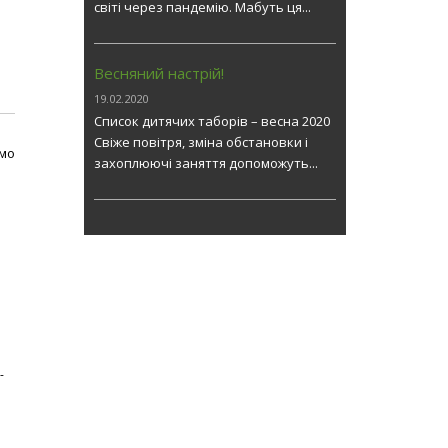
світі через пандемію. Мабуть ця...
Весняний настрій!
19.02.2020
Список дитячих таборів – весна 2020
Свіже повітря, зміна обстановки і
мо
захоплюючі заняття допоможуть...
-