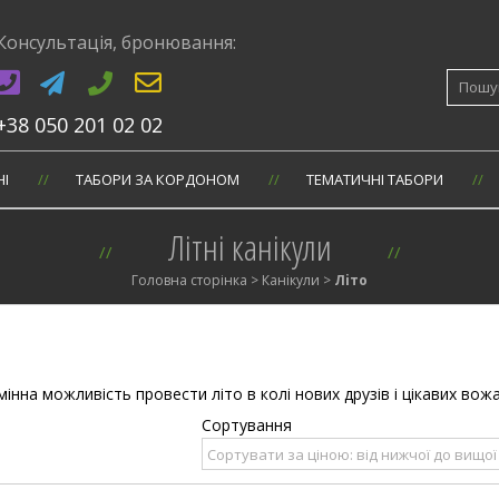
Консультація, бронювання:
Шукати
+38 050 201 02 02
НI
ТАБОРИ ЗА КОРДОНОМ
ТЕМАТИЧНІ ТАБОРИ
Літні канікули
Головна сторінка
>
Канiкули
>
Лiто
відмінна можливість провести літо в колі нових друзів і цікавих вож