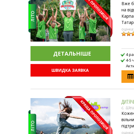
Вже б
на ві
Карпа
Татарі
оцінка
ДЕТАЛЬНIШЕ
4 р
4-5 
Акт
ШВИДКА ЗАЯВКА
ДИТЯЧ
с. Ше
Кожен
вільн
підтр
оцінка