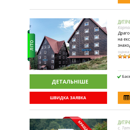
ДИТЯЧ
Карп
Драгоб
на екс
знаход
оцінка
Бас
ДЕТАЛЬНIШЕ
ШВИДКА ЗАЯВКА
ДИТЯЧ
с. Тат