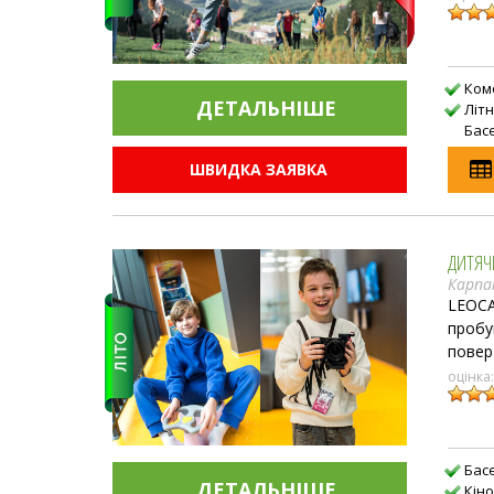
Ком
ДЕТАЛЬНIШЕ
Літ
Бас
ШВИДКА ЗАЯВКА
ДИТЯЧ
Карп
LEOCA
пробу
повер
оцінка
Бас
ДЕТАЛЬНIШЕ
Кін