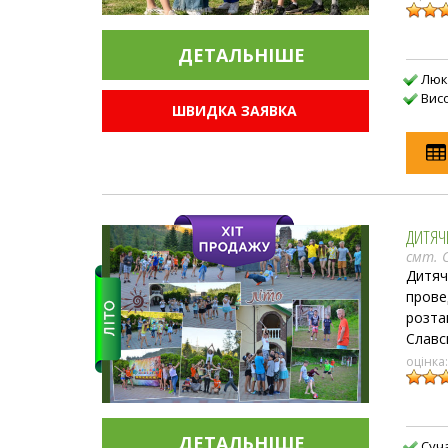
ДЕТАЛЬНIШЕ
Люк
Вис
ШВИДКА ЗАЯВКА
ДИТЯЧ
смт. 
Дитяч
прове
розта
Славс
оцінка
ДЕТАЛЬНIШЕ
Суч