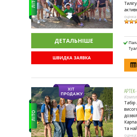
Тиліг
актив
оцінка
ДЕТАЛЬНIШЕ
Пал
Туа
ШВИДКА ЗАЯВКА
АРТЕК-
Компл
Табір
висог
дозві
Карпат
та на
оцінка