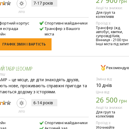
27 900
грн
7-17 рокiв
Акції та знижки:
лiто
Для груп та
колективів
фортний корпус
Спортивні майданчики
Проїзд з:
Трансфер (жд,
ня естрада
Трансфер з Вашого
автобус, квитки,
ейн
міста
супровід) Київ,
Вінниця - 2100 грн
Інші міста під запит
ГРАФІК ЗМІН І ВАРТІСТЬ
ИЙ ТАБІР LEOCAMP
Рекомендує
ати
Зміна від:
MP – це місце, де діти знаходять друзів,
10 днів
ють нове, проживають справжні пригоди та
таються додому з історіями.
Ціна від:
26 500
:
грн
6-14 рокiв
Акції та знижки:
лiто
Для груп та
колективів
ейн
Спортивні майданчики
Проїзд з:
Уточнюйте
озал
Актовий зал