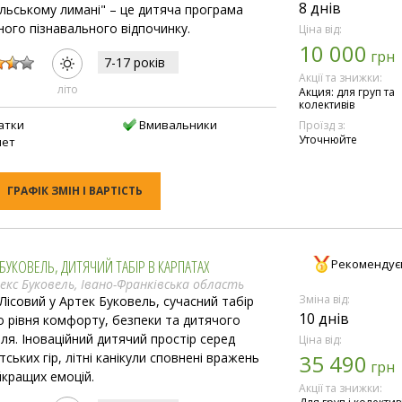
8 днів
ульському лимані" – це дитяча програма
ного пізнавального відпочинку.
Ціна від:
10 000
:
грн
7-17 рокiв
Акції та знижки:
лiто
Акция: для груп та
колективів
атки
Вмивальники
Проїзд з:
Уточнюйте
лет
ГРАФІК ЗМІН І ВАРТІСТЬ
БУКОВЕЛЬ, ДИТЯЧИЙ ТАБІР В КАРПАТАХ
Рекомендує
екс Буковель, Івано-Франківська область
Зміна від:
 Лісовий у Артек Буковель, сучасний табір
10 днів
о рівня комфорту, безпеки та дитячого
лля. Іноваційний дитячий простір серед
Ціна від:
ських гір, літні канікули сповнені вражень
35 490
грн
йкращих емоцій.
Акції та знижки:
: