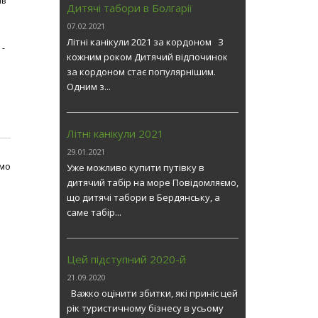
ів
Дитячі табори в Болгарії
07.02.2021
Літні канікули 2021 за кордоном З
 -
кожним роком Дитячий відпочинок
за кордоном стає популярнішим.
Одним з...
Літні канікули 2021
29.01.2021
мо
Уже можливо купити путівку в
дитячий табір на море Повідомляємо,
що дитячі табори в Бердянську, а
саме табір...
Цей підступний 2020-й
21.09.2020
Важко оцінити збитки, які приніс цей
рік туристичному бізнесу в усьому