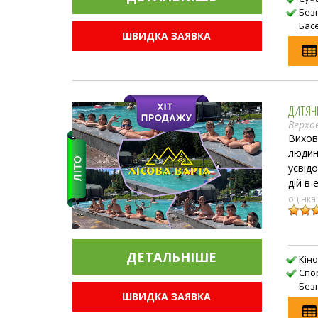
Без
Бас
ШВИДКА ЗАЯВКА
ДИТЯЧИ
Верхо
Вихов
людин
усвід
дій в
оцінка
ДЕТАЛЬНIШЕ
Кін
Спо
Без
ШВИДКА ЗАЯВКА