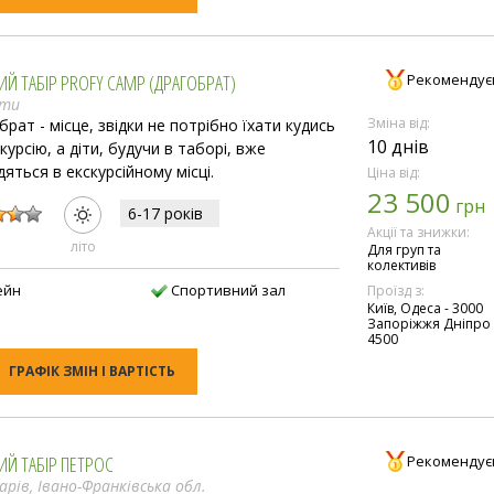
ИЙ ТАБІР PROFY CAMP (ДРАГОБРАТ)
Рекомендує
ати
Зміна від:
рат - місце, звідки не потрібно їхати кудись
10 днів
курсію, а діти, будучи в таборі, вже
яться в екскурсійному місці.
Ціна від:
23 500
:
грн
6-17 рокiв
Акції та знижки:
лiто
Для груп та
колективів
ейн
Спортивний зал
Проїзд з:
Київ, Одеса - 3000
Запоріжжя Дніпро 
4500
ГРАФІК ЗМІН І ВАРТІСТЬ
ИЙ ТАБІР ПЕТРОС
Рекомендує
арів, Івано-Франківська обл.