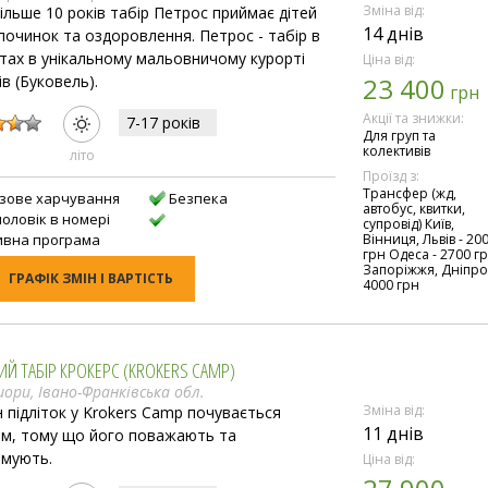
Зміна від:
ільше 10 років табір Петрос приймає дітей
14 днів
дпочинок та оздоровлення. Петрос - табір в
тах в унікальному мальовничому курорті
Ціна від:
в (Буковель).
23 400
грн
:
Акції та знижки:
7-17 рокiв
Для груп та
колективів
лiто
Проїзд з:
Трансфер (жд,
азове харчування
Безпека
автобус, квитки,
чоловік в номері
супровід) Київ,
ивна програма
Вінниця, Львів - 20
грн Одеса - 2700 г
Запоріжжя, Дніпро
ГРАФІК ЗМІН І ВАРТІСТЬ
4000 грн
ИЙ ТАБІР КРОКЕРС (KROKERS CAMP)
шори, Івано-Франківська обл.
Зміна від:
 підліток у Krokers Сamp почувається
11 днів
им, тому що його поважають та
имують.
Ціна від:
: