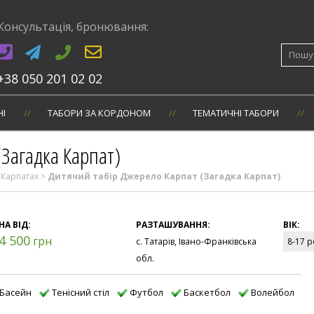
Консультація, бронювання:
Шукати
+38 050 201 02 02
НI
ТАБОРИ ЗА КОРДОНОМ
ТЕМАТИЧНІ ТАБОРИ
Загадка Карпат)
 Карпатах
>
Дитячий табір Джерело Карпат (Загадка Карпат)
НА ВІД:
РАЗТАШУВАННЯ:
ВIК:
4 500
грн
с. Татарів, Івано-Франківська
8-17 р
обл.
Басейн
Тенісний стіл
Футбол
Баскетбол
Волейбол