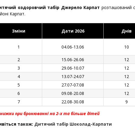
итячий оздоровчий табір Джерело Карпат
розташований с
йоні Карпат.
Зміни
Дати 2026
Днів
1
04
.06-13.06
10
2
15.06-26.06
12
3
29.06-10.07
12
4
13.07-24.07
12
5
27.07-07.08
12
6
09.08-20.08
12
7
22.08-30.08
9
нижки при бронюванні на 2-х та більше дітей
ивіться також:
Дитячий табір Шоколад-Карпати