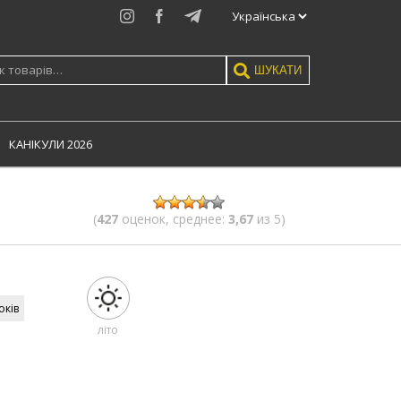
Instagram
Facebook
Telegram
:
ШУКАТИ
КАНIКУЛИ 2026
(
427
оценок, среднее:
3,67
из 5)
окiв
лiто