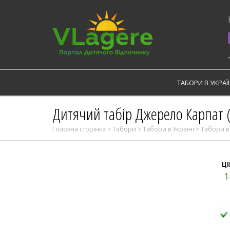
Skip
to
content
ТАБОРИ В УКРАЇ
Дитячий табір Джерело Карпат (
Головна сторінка
>
Табори
>
Табори в Українi
>
Табори в
ЦІ
1