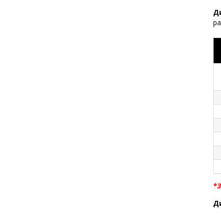
Д
ра
*З
Д