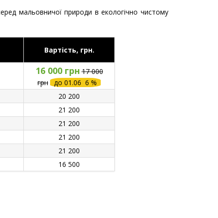
еред мальовничої природи в екологічно чистому
Вартість, грн.
16 000 грн
17 000
грн
до 01.06 6 %
20 200
21 200
21 200
21 200
21 200
16 500