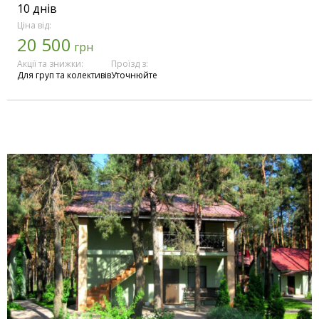
10 днів
Ціна від:
20 500
грн
Акції та знижки:
Проїзд з:
Для груп та колективів
Уточнюйте