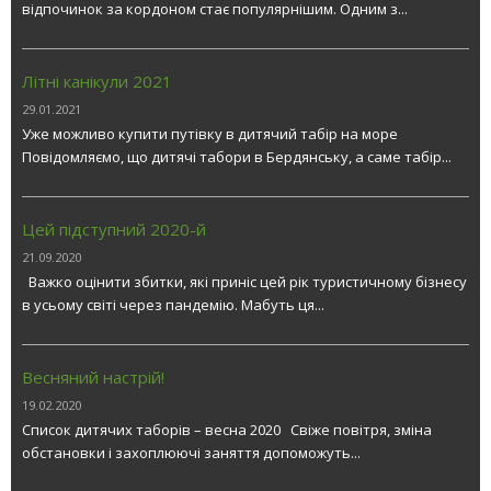
відпочинок за кордоном стає популярнішим. Одним з...
Літні канікули 2021
29.01.2021
Уже можливо купити путівку в дитячий табір на море
Повідомляємо, що дитячі табори в Бердянську, а саме табір...
Цей підступний 2020-й
21.09.2020
Важко оцінити збитки, які приніс цей рік туристичному бізнесу
в усьому світі через пандемію. Мабуть ця...
Весняний настрій!
19.02.2020
Список дитячих таборів – весна 2020 Свіже повітря, зміна
обстановки і захоплюючі заняття допоможуть...