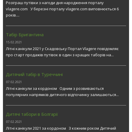
Розіграш путівки з нагоди дня народження порталу
vlagere.com У березні порталу vlagere.com виповнюється 6
років....
Табір Бригантина
15.02.2021
Літні канікули 2021 у Скадовську Портал Vlagere повідомляє
про старт продажів путівок в один з кращих таборів на...
Дитячий табір в Туреччині
07.02.2021
Літні канікули за кордоном Одним з розвиваються
популярних напрямків дитячого відпочинку залишаються...
Дитячі табори в Болгарії
07.02.2021
Літні канікули 2021 за кордоном З кожним роком Дитячий