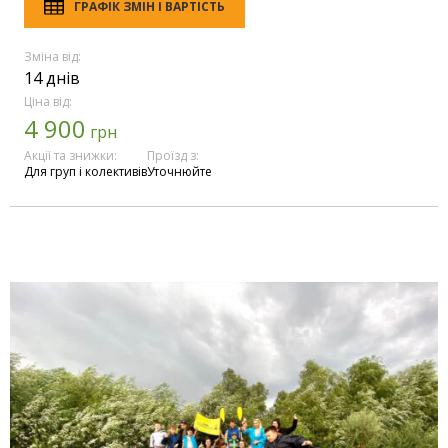
ГРАФІК ЗМІН І ВАРТІСТЬ
Зміна від:
14 днів
Ціна від:
4 900
грн
Акції та знижки:
Проїзд з:
Для груп і колективів
Уточнюйте