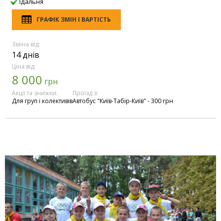
Їдальня
ГРАФІК ЗМІН І ВАРТІСТЬ
Зміна від:
14 днів
Ціна від:
8 000
грн
Акції та знижки:
Проїзд з:
Для груп і колективів
Автобус "Київ-Табір-Київ" - 300 грн