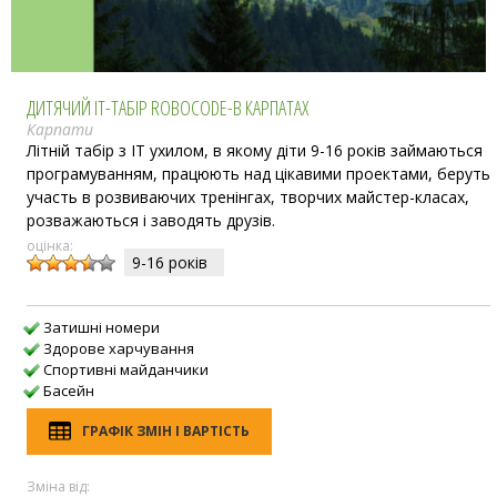
ДИТЯЧИЙ IT-ТАБІР ROBOCODE-В КАРПАТАХ
Карпати
Літній табір з IT ухилом, в якому діти 9-16 років займаються
програмуванням, працюють над цікавими проектами, беруть
участь в розвиваючих тренінгах, творчих майстер-класах,
розважаються і заводять друзів.
оцінка:
9-16 рокiв
Затишні номери
Здорове харчування
Спортивні майданчики
Басейн
ГРАФІК ЗМІН І ВАРТІСТЬ
Зміна від: