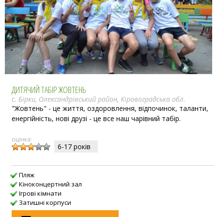
ДИТЯЧИЙ ТАБІР ЖОВТЕНЬ
с. Бірки, Олександрівський район, Кіровоградська обл.
"Жовтень" - це життя, оздоровлення, відпочинок, таланти,
енергійність, нові друзі - це все наш чарівний табір.
оцінка:
6-17 рокiв
Пляж
Кіноконцертний зал
Ігрові кімнати
Затишні корпуси