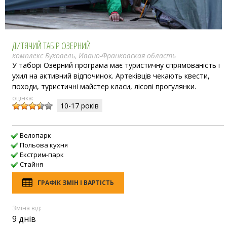
ДИТЯЧИЙ ТАБІР ОЗЕРНИЙ
комплекс Буковель, Ивано-Франковская область
У таборі Озерний програма має туристичну спрямованість і
ухил на активний відпочинок. Артеківців чекають квести,
походи, туристичні майстер класи, лісові прогулянки.
оцінка:
10-17 рокiв
Велопарк
Польова кухня
Екстрим-парк
Стайня
ГРАФІК ЗМІН І ВАРТІСТЬ
Зміна від:
9 днів