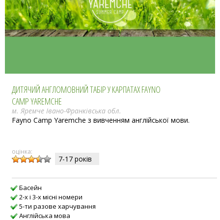
ДИТЯЧИЙ АНГЛОМОВНИЙ ТАБІР У КАРПАТАХ FAYNO
CAMP YAREMCHE
м. Яремче Івано-Франківська обл.
Fayno Camp Yaremche з вивченням англійської мови.
оцінка:
7-17 рокiв
Басейн
2-х і 3-х місні номери
5-ти разове харчування
Англійська мова