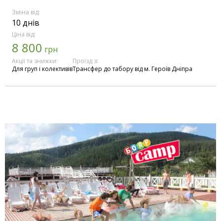
Зміна від:
10 днів
Ціна від:
8 800
грн
Акції та знижки:
Проїзд з:
Для груп і колективів
Трансфер до табору від м. Героїв Дніпра