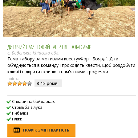
ДИТЯЧИЙ НАМЕТОВИЙ ТАБІР FREEDOM CAMP
с. Боденьки, Київська обл.
Тема табору за мотивами квесту»Форт Боярд". Діти
об'єднуються в команду і проходять квести, щоб роздобути
ключі і відкрити скриню з пам'ятними трофеями.
оцінка:
8-13 рокiв
Сплави на байдарках
Стрільба з лука
Рибалка
Пляж
ГРАФІК ЗМІН І ВАРТІСТЬ