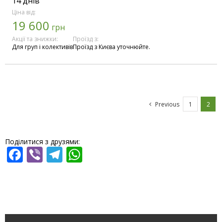
14 днів
Ціна від:
19 600
грн
Акції та знижки:
Проїзд з:
Для груп і колективів
Проїзд з Києва уточнюйте.
Previous
1
2
Поділитися з друзями:
Facebook
Viber
Telegram
WhatsApp