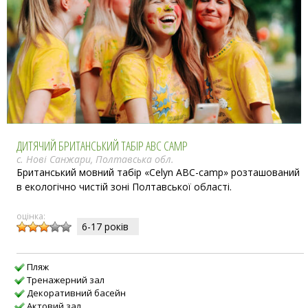
ДИТЯЧИЙ БРИТАНСЬКИЙ ТАБІР ABC CAMP
с. Нові Санжари, Полтавська обл.
Британський мовний табір «Celyn ABC-camp» розташований
в екологічно чистій зоні Полтавської області.
оцінка:
6-17 рокiв
Пляж
Тренажерний зал
Декоративний басейн
Актовий зал