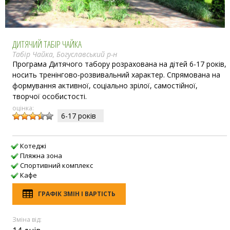
ДИТЯЧИЙ ТАБІР ЧАЙКА
Табір Чайка, Богуславський р-н
Програма Дитячого табору розрахована на дітей 6-17 років,
носить тренінгово-розвивальний характер. Спрямована на
формування активної, соціально зрілої, самостійної,
творчої особистості.
оцінка:
6-17 рокiв
Котеджі
Пляжна зона
Спортивний комплекс
Кафе
ГРАФІК ЗМІН І ВАРТІСТЬ
Зміна від: