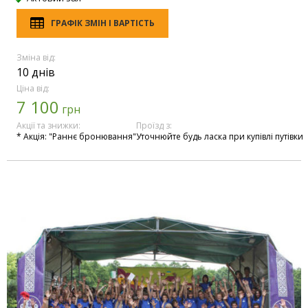
ГРАФІК ЗМІН І ВАРТІСТЬ
Зміна від:
10 днів
Ціна від:
7 100
грн
Акції та знижки:
Проїзд з:
* Акція: "Раннє бронювання"
Уточнюйте будь ласка при купівлі путівки