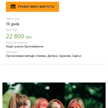
ГРАФІК ЗМІН І ВАРТІСТЬ
Зміна від:
10 днів
Ціна від:
22 800
грн
Акції та знижки:
Акція: раннє бронювання.
Проїзд з:
Організовані виїзди з Києва, Дніпра, Харкова, Одеси