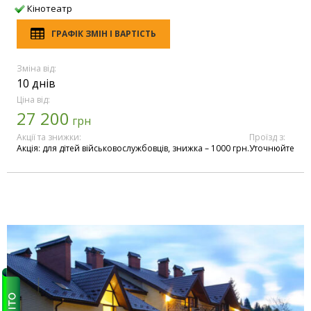
Кінотеатр
ГРАФІК ЗМІН І ВАРТІСТЬ
Зміна від:
10 днів
Ціна від:
27 200
грн
Акції та знижки:
Проїзд з:
Акція: для дітей військовослужбовців, знижка – 1000 грн.
Уточнюйте