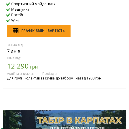
Спортивний майданчик
Медпункт
Басейн
Wi-Fi
ГРАФІК ЗМІН І ВАРТІСТЬ
Зміна від:
7 днів
Ціна від:
12 290
грн
Акції та знижки:
Проїзд з:
Для груп і колективів
з Києва до табору і назад 1900 грн.