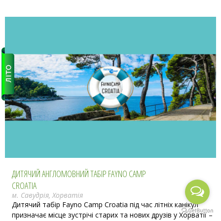
ДИТЯЧИЙ АНГЛОМОВНИЙ ТАБІР FAYNO CAMP
CROATIA
м. Савудрія, Хорватія
Дитячий табір Fayno Camp Croatia під час літніх канікул
призначає місце зустрічі старих та нових друзів у Хорватії –