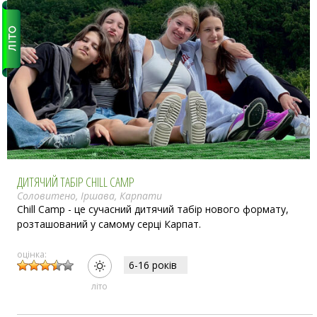
ДИТЯЧИЙ ТАБІР CHILL CAMP
Соловитено, Іршава, Карпати
Chill Camp - це сучасний дитячий табір нового формату,
розташований у самому серці Карпат.
оцінка:
6-16 рокiв
лiто