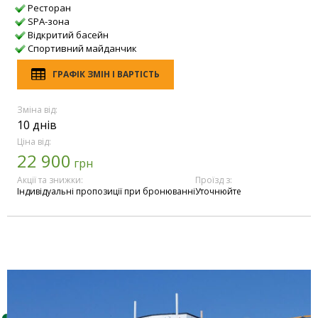
Ресторан
SPA-зона
Відкритий басейн
Спортивний майданчик
ГРАФІК ЗМІН І ВАРТІСТЬ
Зміна від:
10 днів
Ціна від:
22 900
грн
Акції та знижки:
Проїзд з:
Індивідуальні пропозиції при бронюванні
Уточнюйте