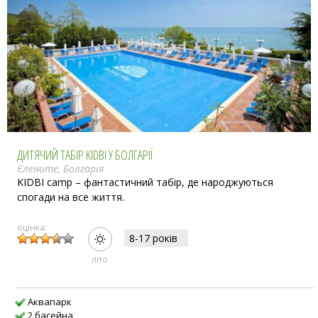
ДИТЯЧИЙ ТАБІР KIDBI У БОЛГАРІЇ
Єлените, Болгарія
KIDBI camp – фантастичний табір, де народжуються
спогади на все життя.
оцінка:
8-17 рокiв
лiто
Аквапарк
2 басейна