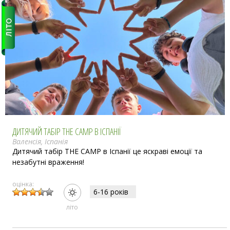
ДИТЯЧИЙ ТАБІР THE CAMP В ІСПАНІЇ
Валенсія, Іспанія
Дитячий табір THE CAMP в Іспанії це яскраві емоції та
незабутні враження!
оцінка:
6-16 рокiв
лiто