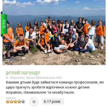
ДИТЯЧИЙ ТАБІР ВАНДЕР
м. Ворохта, Івано-Франківська обл.
Вашими дітьми буде займатися команда професіоналів, які
щиро прагнуть зробити відпочинок кожної дитини
яскравою, пізнавальною та незабутньою.
оцінка:
6-17 рокiв