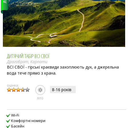
ДИТЯЧИЙ ТАБІР ВСІ СВОЇ
Драгобрат, Карпати
ВСІ СВОЇ - гірські краєвиди захоплюють дух, а джерельна
вода тече прямо з крана.
оцінка:
8-16 рокiв
лiто
Wi-Fi
Комфортні номери
Басейн