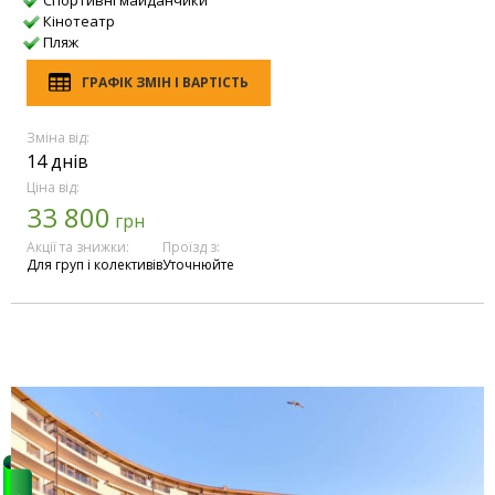
Кінотеатр
Пляж
ГРАФІК ЗМІН І ВАРТІСТЬ
Зміна від:
14 днів
Ціна від:
33 800
грн
Акції та знижки:
Проїзд з:
Для груп і колективів
Уточнюйте