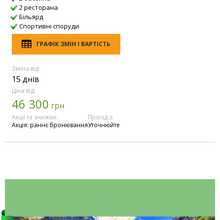
2 ресторана
Більярд
Спортивні споруди
ГРАФІК ЗМІН І ВАРТІСТЬ
Зміна від:
15 днів
Ціна від:
46 300
грн
Акції та знижки:
Проїзд з:
Акція: раннє бронювання
Уточнюйте