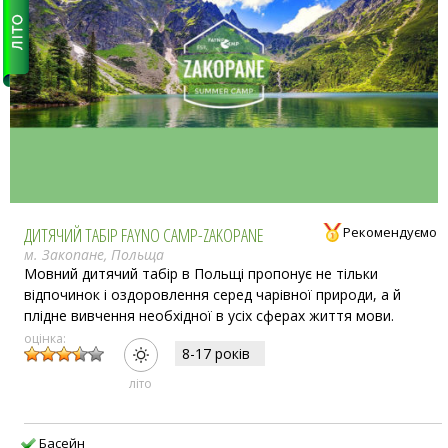
ДИТЯЧИЙ ТАБІР FAYNO CAMP-ZAKOPANE
Рекомендуємо
м. Закопане, Польща
Мовний дитячий табір в Польщі пропонує не тільки
відпочинок і оздоровлення серед чарівної природи, а й
плідне вивчення необхідної в усіх сферах життя мови.
оцінка:
8-17 рокiв
лiто
Басейн