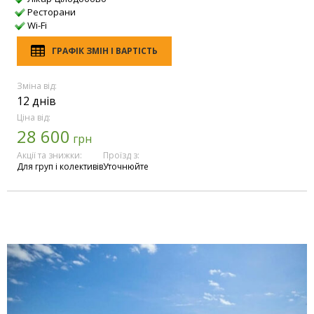
Ресторани
Wi-Fi
ГРАФІК ЗМІН І ВАРТІСТЬ
Зміна від:
12 днів
Ціна від:
28 600
грн
Акції та знижки:
Проїзд з:
Для груп і колективів
Уточнюйте