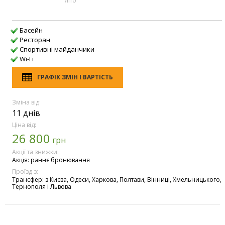
лiто
Басейн
Ресторан
Спортивні майданчики
Wi-Fi
ГРАФІК ЗМІН І ВАРТІСТЬ
Зміна від:
11 днів
Ціна від:
26 800
грн
Акції та знижки:
Акція: раннє бронювання
Проїзд з:
Трансфер: з Києва, Одеси, Харкова, Полтави, Вінниці, Хмельницького,
Тернополя і Львова