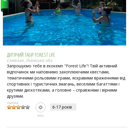
ДИТЯЧИЙ ТАБІР FOREST LIFE
Славське, Львівська обл.
Запрошуємо тебе в екокемп "Forest Life"! Твій активний
відпочинок ми наповнимо захоплюючими квестами,
тематичними рольовими іграми, яскравими враженнями від
спортивних і туристичних змагань, веселими багаттями і
крутими дискотеками, а головне – справжніми і вірними
друзями.
оцінка:
6-17 рокiв
лiто