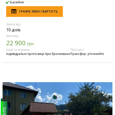
Басейни
ГРАФІК ЗМІН І ВАРТІСТЬ
Зміна від:
10 днів
Ціна від:
22 900
грн
Акції та знижки:
Проїзд з:
Індивідуальні пропозиції при бронюванні
Трансфер: уточнюйте