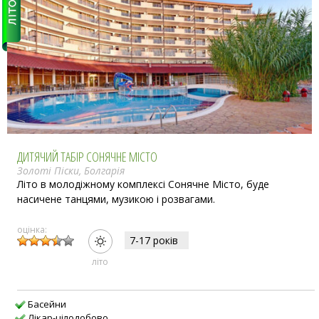
ДИТЯЧИЙ ТАБІР СОНЯЧНЕ МІСТО
Золоті Піски, Болгарія
Літо в молодіжному комплексі Сонячне Місто, буде
насичене танцями, музикою і розвагами.
оцінка:
7-17 рокiв
лiто
Басейни
Лікар-цілодобово