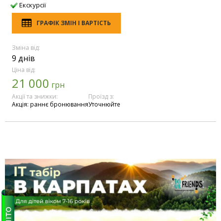
Екскурсії
ГРАФІК ЗМІН І ВАРТІСТЬ
Зміна від:
9 днів
Ціна від:
21 000
грн
Акції та знижки:
Проїзд з:
Акція: раннє бронювання
Уточнюйте