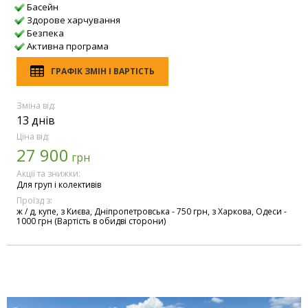
Басейн
Здорове харчування
Безпека
Активна програма
ГРАФІК ЗМІН І ВАРТІСТЬ
Зміна від:
13 днів
Ціна від:
27 900
грн
Акції та знижки:
Для груп і колективів
Проїзд з:
ж / д, купе, з Києва, Дніпропетровська - 750 грн, з Харкова, Одеси -
1000 грн (Вартість в обидві сторони)