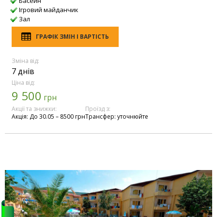
Басейн
Ігровий майданчик
Зал
ГРАФІК ЗМІН І ВАРТІСТЬ
Зміна від:
7 днів
Ціна від:
9 500
грн
Акції та знижки:
Проїзд з:
Акція: До 30.05 – 8500 грн
Трансфер: уточнюйте