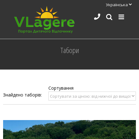
Skip
to
content
Табори
Знайдено таборів: