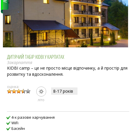
ДИТЯЧИЙ ТАБІР KIDBI У КАРПАТАХ
Закарпаття
KIDBI camp – це не просто місце відпочинку, а й простір для
розвитку та вдосконалення.
оцінка:
8-17 рокiв
лiто
4-х разове харчування
WiFi
Басейн