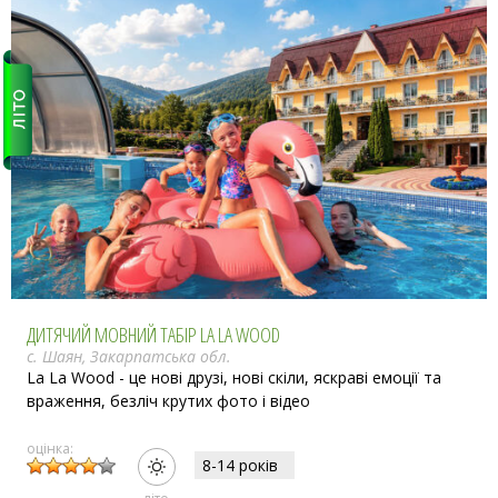
ДИТЯЧИЙ МОВНИЙ ТАБІР LA LA WOOD
с. Шаян, Закарпатська обл.
La La Wood - це нові друзі, нові скіли, яскраві емоції та
враження, безліч крутих фото і відео
оцінка:
8-14 рокiв