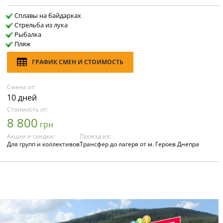
Сплавы на байдарках
Стрельба из лука
Рыбалка
Пляж
ГРАФИК СМЕН И СТОИМОСТЬ
Смена от:
10 дней
Стоимость от:
8 800
грн
Акции и скидки:
Проезд из:
Для групп и коллективов
Трансфер до лагеря от м. Героев Днепра