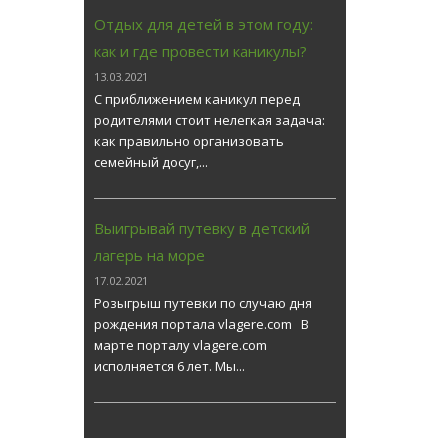
Отдых для детей в этом году:
как и где провести каникулы?
13.03.2021
С приближением каникул перед
родителями стоит нелегкая задача:
как правильно организовать
семейный досуг,...
Выигрывай путевку в детский
лагерь на море
17.02.2021
Розыгрыш путевки по случаю дня
рождения портала vlagere.com В
марте порталу vlagere.com
исполняется 6 лет. Мы...