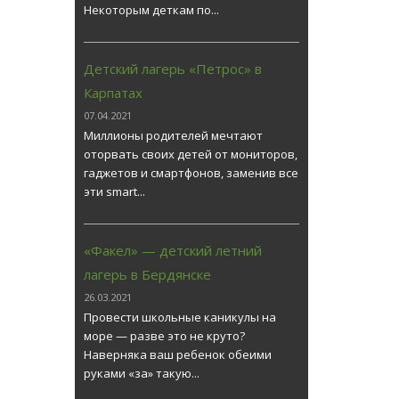
Некоторым деткам по...
Детский лагерь «Петрос» в
Карпатах
07.04.2021
Миллионы родителей мечтают
оторвать своих детей от мониторов,
гаджетов и смартфонов, заменив все
эти smart...
«Факел» — детский летний
лагерь в Бердянске
26.03.2021
Провести школьные каникулы на
море — разве это не круто?
Наверняка ваш ребенок обеими
руками «за» такую...