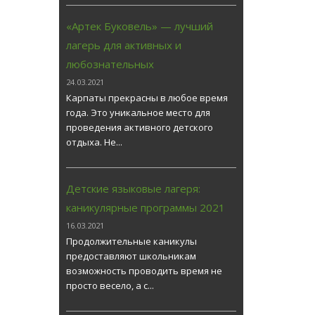
«Артек Буковель» — лучший
лагерь для активных и
любознательных
24.03.2021
Карпаты прекрасны в любое время
года. Это уникальное место для
проведения активного детского
отдыха. Не...
Детские языковые лагеря:
каникулярные программы 2021
16.03.2021
Продолжительные каникулы
предоставляют школьникам
возможность проводить время не
просто весело, а с...