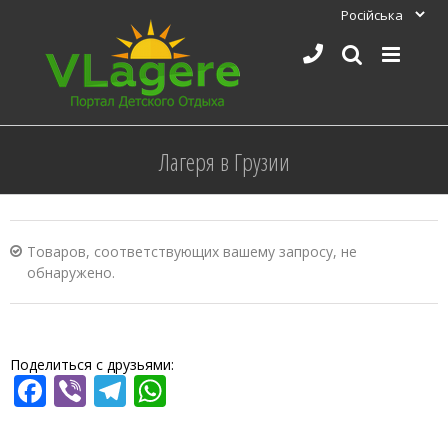
Skip
to
content
Лагеря в Грузии
Товаров, соответствующих вашему запросу, не
обнаружено.
Поделиться с друзьями:
Facebook
Viber
Telegram
WhatsApp