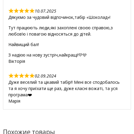
t
o
10.07.2025
R
f
Дякуємо за чудовий відпочинок,табір «Шоколад»!
a
5
t
Тут працюють люди,які захоплені своєю справою,з
e
любов’ю і повагою відносяться до дітей.
d
Найвищий бал!
5
,
З надією на нову зустріч,найкращі!💛🩵
0
Вікторія
o
u
02.09.2024
t
R
Дуже веселий та цікавий табір!! Мені все сподобалось
o
a
та я хочу приїхати ще раз, дуже класні вожаті, та уся
f
t
програма❤️
5
e
Марія
d
5
,
0
o
Похожие товары