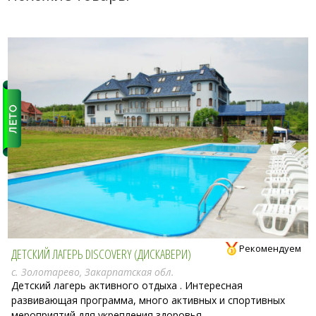
u
t
o
f
5
Рекомендуем
ДЕТСКИЙ ЛАГЕРЬ DISCOVERY (ДИСКАВЕРИ)
с. Золотарево, Закарпатская обл.
Детский лагерь активного отдыха . Интересная
развивающая программа, много активных и спортивных
мероприятий для укрепления здоровья.