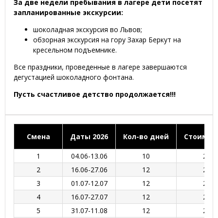
За две недели пребывания в лагере дети посетят
запланированные экскурсии:
шоколадная экскурсия во Львов;
обзорная экскурсия на гору Захар Беркут на
кресельном подъемнике.
Все праздники, проведенные в лагере завершаются
дегустацией шоколадного фонтана.
Пусть счастливое детство продолжается!!!
Смена
Даты 2026
Кол-во дней
Стоимост
1
04.06-13.06
10
24 7
2
16.06-27.06
12
28 5
3
01.07-12.07
12
28 5
4
16.07-27.07
12
28 5
5
31.07-11.08
12
28 5