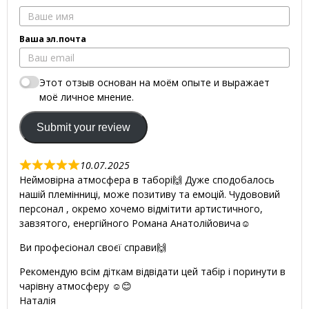
Ваша эл.почта
Этот отзыв основан на моём опыте и выражает
моё личное мнение.
Submit your review
10.07.2025
R
Неймовірна атмосфера в таборі🙌 Дуже сподобалось
a
нашій племінниці, може позитиву та емоцій. Чудововий
t
персонал , окремо хочемо відмітити артистичного,
e
завзятого, енергійного Романа Анатолійовича☺️
d
5
Ви професіонал своєї справи🙌
,
Рекомендую всім діткам відвідати цей табір і поринути в
0
чарівну атмосферу ☺️😊
o
Наталія
u