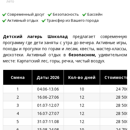
лето
Современный досуг
Безопасность
Бассейн
Активный отдых
Трансфер из Вашего города
Детский лагерь Шоколад
предлагает современную
программу где дети заняты с утра до вечера. Активные игры,
походы и прогулки по горам и лесам, квесты, мастер-классы,
дискотеки. Активный отдых в
безопасном,
удивительном
месте: Карпатский лес, горы, речка, чистый воздух.
Смена
Даты 2026
Кол-во дней
Стоимость,
1
04.06-13.06
10
24 700
2
16.06-27.06
12
28 500
3
01.07-12.07
12
28 500
4
16.07-27.07
12
28 500
5
31.07-11.08
12
28 500
6
15.08-24.08
10
24 700